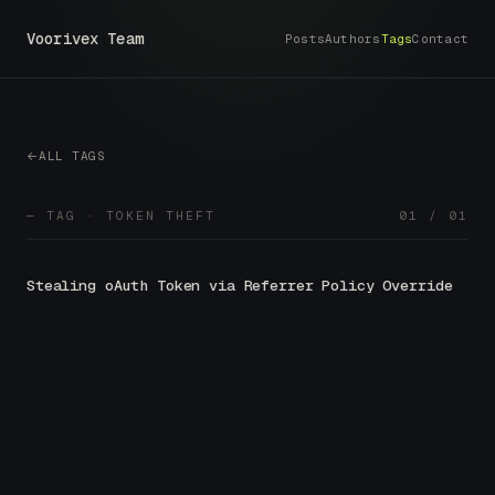
Voorivex Team
Posts
Authors
Tags
Contact
ALL TAGS
— TAG · TOKEN THEFT
01 / 01
Stealing oAuth Token via Referrer Policy Override