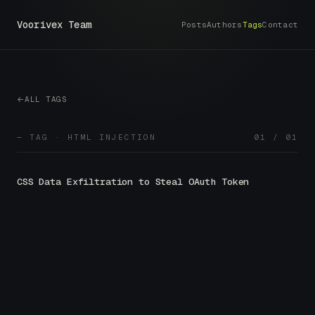
Voorivex Team
Posts
Authors
Tags
Contact
ALL TAGS
— TAG · HTML INJECTION
01 / 01
CSS Data Exfiltration to Steal OAuth Token